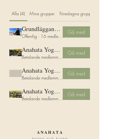
Alla (4)
Mina grupper
Föreslagna grupper
Grundläggande teori & yogaövningar/meditationer
Gå med
Offentlig
·
16 medlemmar
Anahata Yoga för minskad stress och ökad balans
Gå med
Betalande medlemmar
·
6 medlemmar
Anahata Yoga - Medveten Närvaro
Gå med
Betalande medlemmar
·
1 medlem
Anahata Yoga - Medveten Närvaro
Gå med
Betalande medlemmar
·
1 medlem
A N A H A T A
k n o p p o c h k r o p p