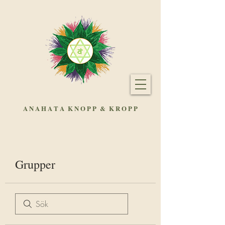
A N A H A T A
K N O P P & K R O P P
Grupper