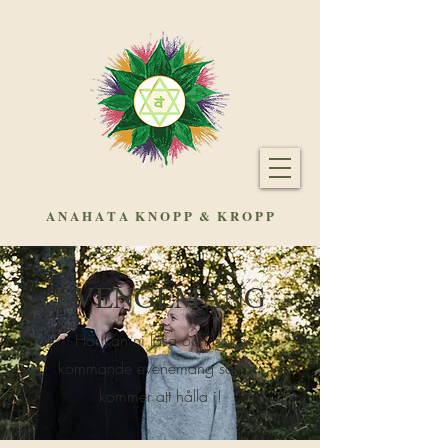
A N A H A T A
K N O P P & K R O P P
EVENGEMANG
Här kan ni läsa och boka
kommande evenemang som vi
kommer att hålla i!