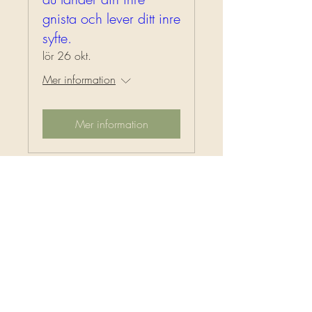
gnista och lever ditt inre
syfte.
lör 26 okt.
Mer information
Mer information
A N A H A T A
k n o p p o c h k r o p p