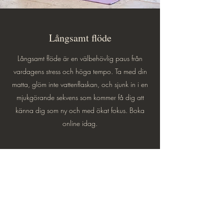
Långsamt flöde
Långsamt flöde är en välbehövlig paus från
vardagens stress och höga tempo. Ta med din
matta, glöm inte vattenflaskan, och sjunk in i en
mjukgörande sekvens som kommer få dig att
känna dig som ny och med ökat fokus. Boka
online idag.