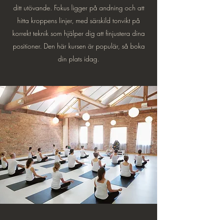
ditt utövande. Fokus ligger på andning och att
hitta kroppens linjer, med särskild tonvikt på
korrekt teknik som hjälper dig att finjustera dina
positioner. Den här kursen är populär, så boka
din plats idag.