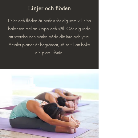
Linjer och flöden
Linjer och flöden är perfekt för dig som vill hitta
balansen mellan kropp och själ. Gör dig redo
att stretcha och stärka både ditt inre och yttre.
Antalet platser är begränsat, så se till att boka
din plats i förtid.