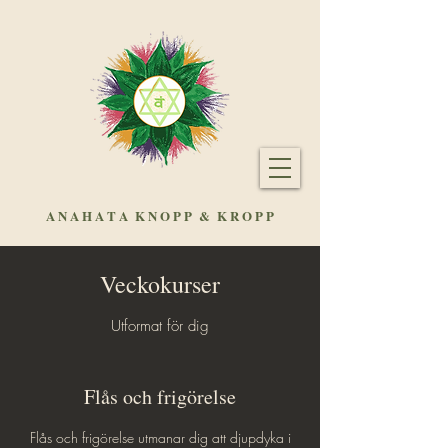
A N A H A T A
K N O P P & K R O P P
Veckokurser
Utformat för dig
Flås och frigörelse
Flås och frigörelse utmanar dig att djupdyka i